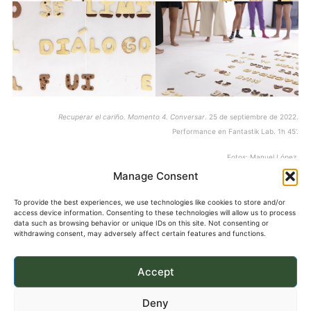
Recuperar el cariño. Momento 4. Conversar
. 25 de septiembre de 2022.
Performance en Fantastik Lab. 1h 45’.
Fotos: Manuel López.
Manage Consent
←
Entrada anterior
Entrada siguiente
→
To provide the best experiences, we use technologies like cookies to store and/or
access device information. Consenting to these technologies will allow us to process
data such as browsing behavior or unique IDs on this site. Not consenting or
withdrawing consent, may adversely affect certain features and functions.
Accept
Deny