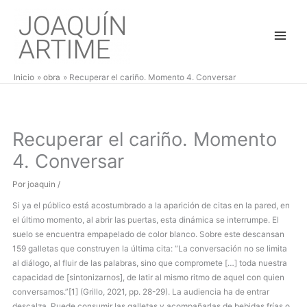
Ir
al
contenido
Inicio
obra
Recuperar el cariño. Momento 4. Conversar
Recuperar el cariño. Momento
4. Conversar
Por
joaquin
/
Si ya el público está acostumbrado a la aparición de citas en la pared, en
el último momento, al abrir las puertas, esta dinámica se interrumpe. El
suelo se encuentra empapelado de color blanco. Sobre este descansan
159 galletas que construyen la última cita: “La conversación no se limita
al diálogo, al fluir de las palabras, sino que compromete […] toda nuestra
capacidad de [sintonizarnos], de latir al mismo ritmo de aquel con quien
conversamos.”
[1]
(Grillo, 2021, pp. 28-29). La audiencia ha de entrar
descalza. Puede consumir las galletas y acompañarlas de bebidas frías o