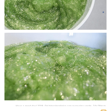
Have a good day!
2019. Gel hipoalergénico con purpurina verde. 24×28øcm.